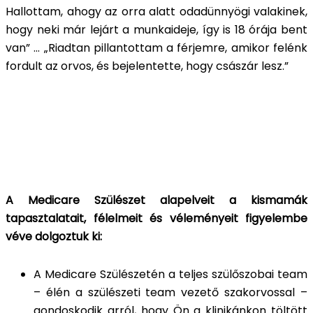
Hallottam, ahogy az orra alatt odadünnyögi valakinek,
hogy neki már lejárt a munkaideje, így is 18 órája bent
van
”
…
„
Riadtan pillantottam a férjemre, amikor felénk
fordult az orvos, és bejelentette, hogy császár lesz.”
A Medicare Szülészet alapelveit a kismamák
tapasztalatait, félelmeit és véleményeit figyelembe
véve dolgoztuk ki:
A Medicare Szülészetén a teljes szülőszobai team
– élén a szülészeti team vezető szakorvossal –
gondoskodik arról, hogy Ön a klinikánkon töltött