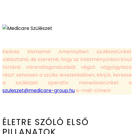
Kedves Kismama! Amennyiben szülészetünket
választaná, de szeretné, hogy az intézményünkön kívül
történő várandósgondozását végző nőgyógyásza
részt vehessen a szülés levezetésében, kérjük, keresse
a szülészeti operatív menedzserünket a
szuleszet@medicare-group.hu
e-mail-címen!
ÉLETRE SZÓLÓ ELSŐ
PILLANATOK