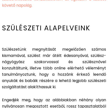
követő napokig.
SZÜLÉSZETI ALAPELVEINK
Szülészetünk megnyitását megelőzően számos
kismamával, szülést már átélt édesanyával, szülész-
nőgyógyász szakorvossal és szülésznővel
konzultáltunk, illetve több online elérhető véleményt
tanulmányoztunk, hogy a hozzánk érkező leendő
anyukák és babáik részére a lehető legjobb szülészeti
szolgáltatást alakíthassuk ki.
Engedjék meg, hogy az alábbiakban néhány olyan
nyilvánosan megosztott esetből, rossz tapasztalatból