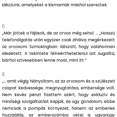
idézzünk, amelyeket a kismamák máshol szereztek.
„Már jöttek a fájások, de az orvos még sehol. ...
„
Hosszú
telefonálgatás után egyszer csak zihálva megérkezett
az orvosom. Szmokingban: látszott, hogy valahonnan
idesietett. A tekintete félreérthetetlenül azt sugallta,
bárhol szívesebben lenne most, mint itt.
”
„... amit végig hiányoltam, az az orvosom és a szülészeti
csapat kedvessége, megnyugtatása, embersége volt.
Nem kevés pénzt fizettem azért, hogy exkluzív és
minőségi szolgáltatást kapjak, és úgy gondolom, ebbe
nemcsak a pompás környezet, hanem az emberies
hozzáállás, az emberszámba vétel is ugyanúgy