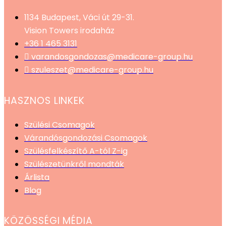
1134 Budapest, Váci út 29-31.
Vision Towers irodaház
+36 1 465 3131
varandosgondozas@medicare-group.hu
szuleszet@medicare-group.hu
HASZNOS LINKEK
Szülési Csomagok
Várandósgondozási Csomagok
Szülésfelkészítő A-tól Z-ig
Szülészetünkről mondták
Árlista
Blog
KÖZÖSSÉGI MÉDIA