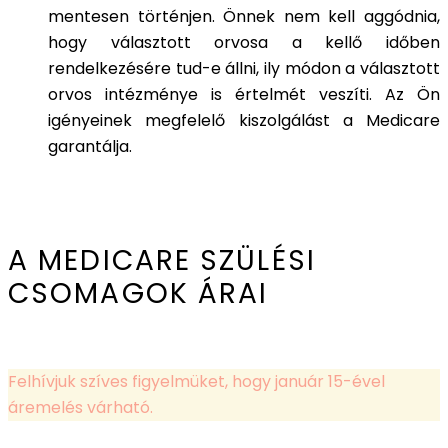
mentesen történjen. Önnek nem kell aggódnia,
hogy választott orvosa a kellő időben
rendelkezésére tud-e állni, ily módon a választott
orvos intézménye is értelmét veszíti. Az Ön
igényeinek megfelelő kiszolgálást a Medicare
garantálja.
A MEDICARE SZÜLÉSI
CSOMAGOK ÁRAI
Felhívjuk szíves figyelmüket, hogy január 15-ével
áremelés várható.