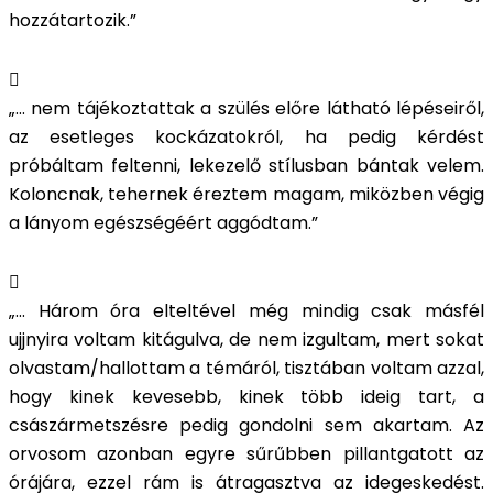
hozzátartozik.
”
„... nem tájékoztattak a szülés előre látható lépéseiről,
az esetleges kockázatokról, ha pedig kérdést
próbáltam feltenni, lekezelő stílusban bántak velem.
Koloncnak, tehernek éreztem magam, miközben végig
a lányom egészségéért aggódtam.”
„... Három óra elteltével még mindig csak másfél
ujjnyira voltam kitágulva, de nem izgultam, mert sokat
olvastam/hallottam a témáról, tisztában voltam azzal,
hogy kinek kevesebb, kinek több ideig tart, a
császármetszésre pedig gondolni sem akartam. Az
orvosom azonban egyre sűrűbben pillantgatott az
órájára, ezzel rám is átragasztva az idegeskedést.