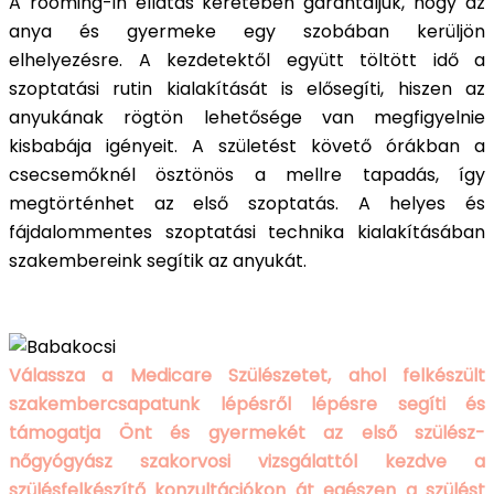
A rooming-in ellátás keretében garantáljuk, hogy az
anya és gyermeke egy szobában kerüljön
elhelyezésre. A kezdetektől együtt töltött idő a
szoptatási rutin kialakítását is elősegíti, hiszen az
anyukának rögtön lehetősége van megfigyelnie
kisbabája igényeit. A születést követő órákban a
csecsemőknél ösztönös a mellre tapadás, így
megtörténhet az első szoptatás. A helyes és
fájdalommentes szoptatási technika kialakításában
szakembereink segítik az anyukát.
Válassza a Medicare Szülészetet, ahol felkészült
szakembercsapatunk lépésről lépésre segíti és
támogatja Önt és gyermekét az első szülész-
nőgyógyász szakorvosi vizsgálattól kezdve a
szülésfelkészítő konzultációkon át egészen a szülést