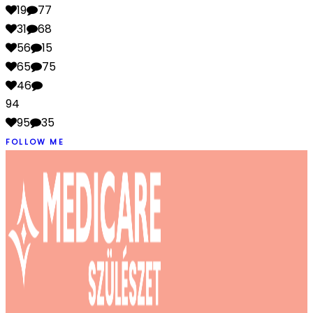
19
77
31
68
56
15
65
75
46
94
95
35
FOLLOW ME