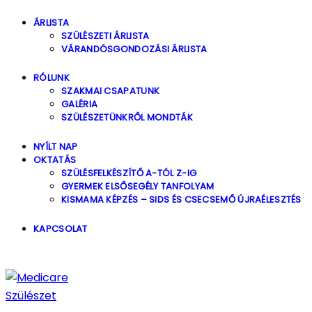
ÁRLISTA
SZÜLÉSZETI ÁRLISTA
VÁRANDÓSGONDOZÁSI ÁRLISTA
RÓLUNK
SZAKMAI CSAPATUNK
GALÉRIA
SZÜLÉSZETÜNKRŐL MONDTÁK
NYÍLT NAP
OKTATÁS
SZÜLÉSFELKÉSZÍTŐ A-TÓL Z-IG
GYERMEK ELSŐSEGÉLY TANFOLYAM
KISMAMA KÉPZÉS – SIDS ÉS CSECSEMŐ ÚJRAÉLESZTÉS
KAPCSOLAT