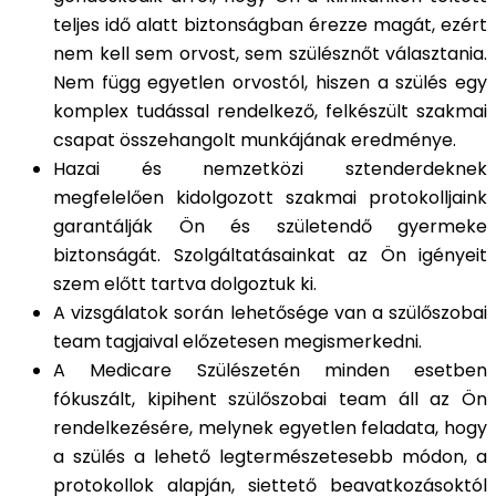
teljes idő alatt biztonságban érezze magát, ezért
nem kell sem orvost, sem szülésznőt választania.
Nem függ egyetlen orvostól, hiszen a szülés egy
komplex tudással rendelkező, felkészült szakmai
csapat összehangolt munkájának eredménye.
Hazai és nemzetközi sztenderdeknek
megfelelően kidolgozott szakmai protokolljaink
garantálják Ön és születendő gyermeke
biztonságát. Szolgáltatásainkat az Ön igényeit
szem előtt tartva dolgoztuk ki.
A vizsgálatok során lehetősége van a szülőszobai
team tagjaival előzetesen megismerkedni.
A Medicare Szülészetén minden esetben
fókuszált, kipihent szülőszobai team áll az Ön
rendelkezésére, melynek egyetlen feladata, hogy
a szülés a lehető legtermészetesebb módon, a
protokollok alapján, siettető beavatkozásoktól