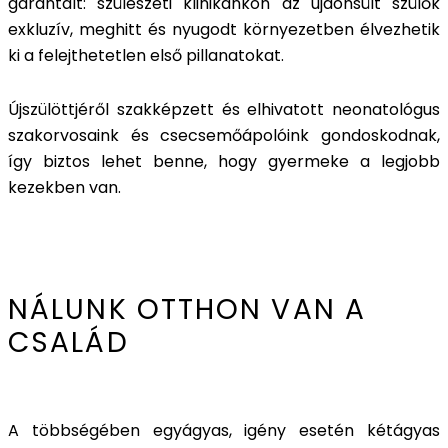
garantált: szülészeti klinikánkon az újdonsült szülők
exkluzív, meghitt és nyugodt környezetben élvezhetik
ki a felejthetetlen első pillanatokat.
Újszülöttjéről szakképzett és elhivatott neonatológus
szakorvosaink és csecsemőápolóink gondoskodnak,
így biztos lehet benne, hogy gyermeke a legjobb
kezekben van.
NÁLUNK OTTHON VAN A
CSALÁD
A többségében egyágyas, igény esetén kétágyas